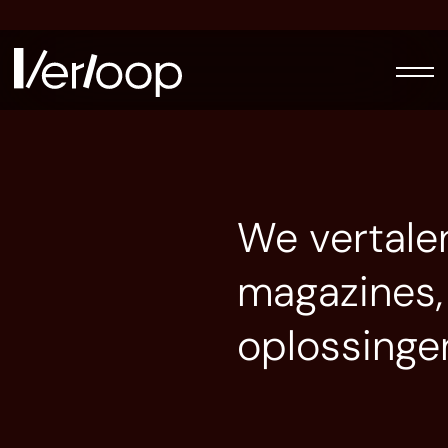
We vertale
magazines,
oplossinge