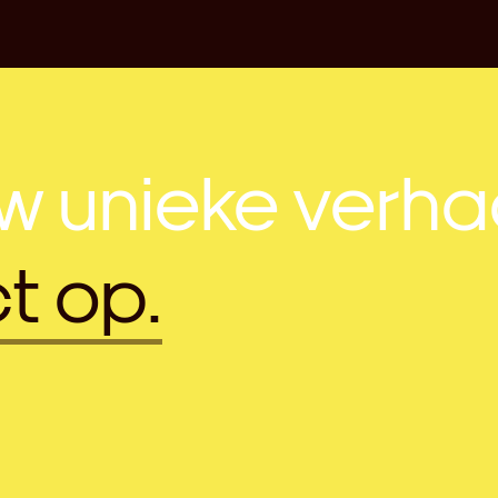
uw unieke verha
t op.